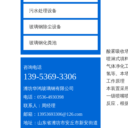
污水处理设备
玻璃钢除尘设备
玻璃钢化粪池
酸雾吸收
喷淋式填
气体净化
咨询电话
氢等。本
139-5369-3306
工作原理
潍坊华鸿玻璃钢有限公司
本装置采
一级喷嘴
电话：0536-4930398
反应，根
联系人：周经理
邮箱：13953693306@126.com
地址：山东省潍坊市安丘市新安街道